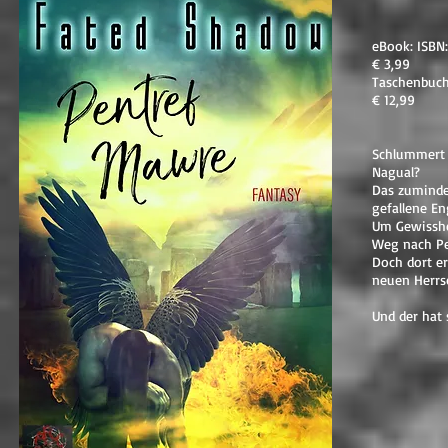
eBook: ISBN
€ 3,99
Taschenbuc
€ 12,99
Schlummert 
Nagual?
Das zuminde
gefallene En
Um Gewisshei
Weg nach Pe
Doch dort er
neuen Herrs
Und der hat 