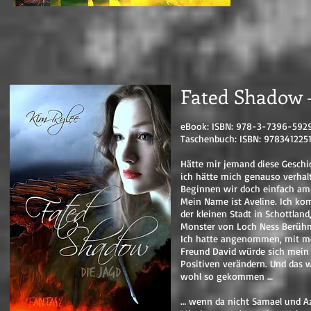
Fated Shadow -
eBook: ISBN: 978-3-7396-5929
Taschenbuch: ISBN: 9783412251
Hätte mir jemand diese Geschic
ich hätte mich genauso verhalt
Beginnen wir doch einfach am
Mein Name ist Aveline. Ich ko
der kleinen Stadt in Schottland
Monster von Loch Ness Berühm
Ich hatte angenommen, mit 
Freund David würde sich mein
Positiven verändern. Und das 
wohl so gekommen …
… wenn da nicht Samael und A