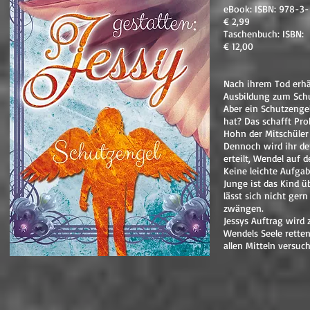
eBook: ISBN: 978-
€ 2,99
Taschenbuch: ISBN:
€ 12,00
Nach ihrem Tod erhä
Ausbildung zum Schu
Aber ein Schutzenge
hat? Das schafft Pr
Hohn der Mitschüler
Dennoch wird ihr d
erteilt, Wendel auf 
Keine leichte Aufga
Junge ist das Kind 
lässt sich nicht ge
zwängen.
Jessys Auftrag wird z
Wendels Seele rette
allen Mitteln versuc