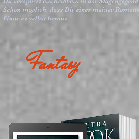
Du verspürst ein Kribbeln in der Magengegend 
Schon möglich, dass Dir einer meiner Romane d
Finde es selbst heraus.
Fantasy