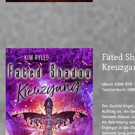
Fated Sh
Kreuzga
eBook ISBN: 978-
Taschenbuch: ISB
Der Dunkle Engel 
Auftrag an, die S
Samaels Klauen zu
Als Belohnung win
Erzengel in die Ob
Samaels lang geh