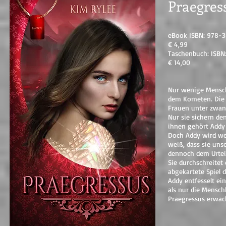
Praegres
eBook ISBN: 978-3
€ 4,99
Taschenbuch: ISB
€ 14,00
Nur wenige Mensch
dem Kometen. Die 
Frauen unter zwanz
Nur sie sichern de
ihnen gehört Addy
Doch Addy wird we
weiß, dass sie unsc
dennoch dem Urteil
Sie durchschreitet
abgekartete Spiel 
Addy entfesselt ei
als nur die Menschh
Praegressus erwac