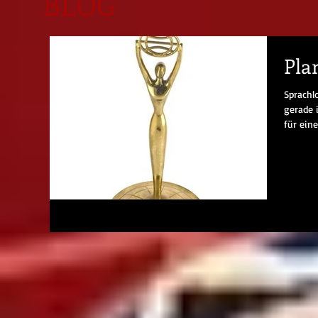
BLOG
Pla
Sprachl
gerade 
für ein