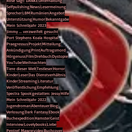
Rose sagt: DANKE
Unterhaltung
🎅
Selfpulishing
News
Lesermeinung
Sprecher
LBM
Rumänien
Angebot
Unterstützung
Humor
Bekanntgabe
Mein Schreibjahr 2023
Jimmy ... verzweifelt gesucht
Port Stephens Koala Hospital
Praegressus
Projekt
Mitteilung
Ankündigung
Print
Auftragsmord
Hörgenuss
Film
Drehbuch
Dystopie
YouTube
Weihnachten
Tiere dieser Welt
Testleser
Horror
,
Kinder
Leser
Das Dienstverhältnis
Kinder
Streaming
Literatur
Veröffentlichung
Empfehlung
Spectra Spook
gestatten: Jessy
Hilfe
Mein Schreibjahr 2022
Jugendroman
Abenteuer
Blog
Verlosung
Dark Fantasy
Ebook
Buchexpedition
Hamster
Geist
Interview
Lovelybooks
Liebe
Pentref Mawre
video
Buchcover