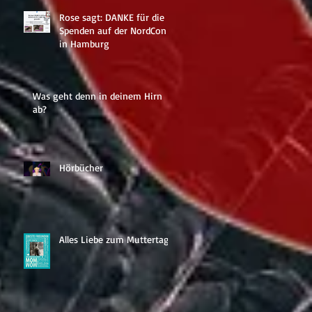
Rose sagt: DANKE für die
Spenden auf der NordCon
in Hamburg
Was geht denn in deinem Hirn
ab?
Hörbücher
Alles Liebe zum Muttertag!