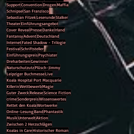
Support
Convention
Drogen
Maffia
Schnipsel
San Franzisco
Sebastian Fitzek
Leserunde
Stalker
Theater
Einführungsangebot
Cover Reveal
Presse
Danke
Irland
Fantansy
Advent
Deutschland
Internet
Fated Shadow - Trilogie
Festival
Schriftsteller
Einführungspreis
Psychiater
Dreharbeiten
Gewinner
Naturschutzutz
Plüsch-Jimmy
Leipziger Buchmesse
Live
Koala Hospital Port Macquarie
Killerin
Wettbewerb
Magie
Guter Zweck
Release
Science Fiction
crime
Sonderpreis
Wissenswertes
Rettet den Koala
Wortwerke
Online-Lesung
Band
Phantastik
Musik
Unterwelt
Aktion
Zwischen 2 Herzschlägen
Koalas in Care
Historischer Roman