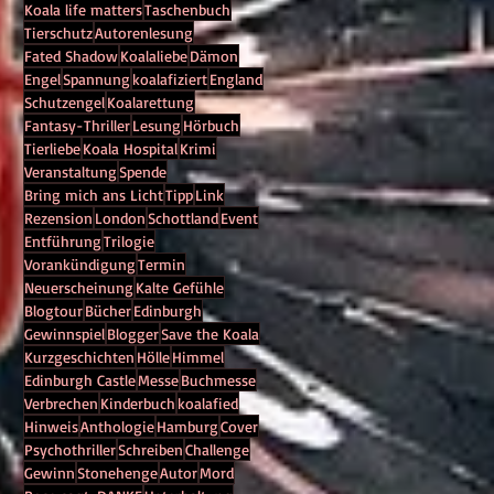
Koala life matters
Taschenbuch
Tierschutz
Autorenlesung
Fated Shadow
Koalaliebe
Dämon
Engel
Spannung
koalafiziert
England
Schutzengel
Koalarettung
Fantasy-Thriller
Lesung
Hörbuch
Tierliebe
Koala Hospital
Krimi
Veranstaltung
Spende
Bring mich ans Licht
Tipp
Link
Rezension
London
Schottland
Event
Entführung
Trilogie
Vorankündigung
Termin
Neuerscheinung
Kalte Gefühle
Blogtour
Bücher
Edinburgh
Gewinnspiel
Blogger
Save the Koala
Kurzgeschichten
Hölle
Himmel
Edinburgh Castle
Messe
Buchmesse
Verbrechen
Kinderbuch
koalafied
Hinweis
Anthologie
Hamburg
Cover
Psychothriller
Schreiben
Challenge
Gewinn
Stonehenge
Autor
Mord