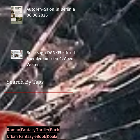
Autoren-Salon in Berlin am
06.06.2026
Rose sagt: DANKE! - für die
Spenden auf den 4. Apenser
Welten
Search By Tags
Roman
Fantasy
Thriller
Buch
Urban Fantasy
eBook
Koala