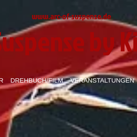
www.arc-of-suspense.de
 Suspense by K
R
DREHBUCH/FILM
VERANSTALTUNGEN