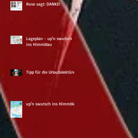
en
Rose sagt: DANKE!
Lageplan - up'n swutsch
ins Himmblau
Tipp für die Urlaubslektüre
?
inem
up'n swutsch ins Himmblau