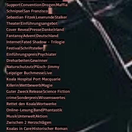
Support
Convention
Drogen
Maffia
Schnipsel
San Franzisco
Sebastian Fitzek
Leserunde
Stalker
Theater
Einführungsangebot
Cover Reveal
Presse
Danke
Irland
Fantansy
Advent
Deutschland
Internet
Fated Shadow - Trilogie
Festival
Schriftsteller
Einführungspreis
Psychiater
Dreharbeiten
Gewinner
Naturschutzutz
Plüsch-Jimmy
Leipziger Buchmesse
Live
Koala Hospital Port Macquarie
Killerin
Wettbewerb
Magie
Guter Zweck
Release
Science Fiction
crime
Sonderpreis
Wissenswertes
Rettet den Koala
Wortwerke
Online-Lesung
Band
Phantastik
Musik
Unterwelt
Aktion
Zwischen 2 Herzschlägen
Koalas in Care
Historischer Roman