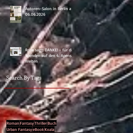
Autoren-Salon in Berlin am
g
06.06.2026
auf
Rose sagt: DANKE! - für die
...
Spenden auf den 4. Apenser
Welten
Search By Tags
er
älst
Roman
Fantasy
Thriller
Buch
Urban Fantasy
eBook
Koala