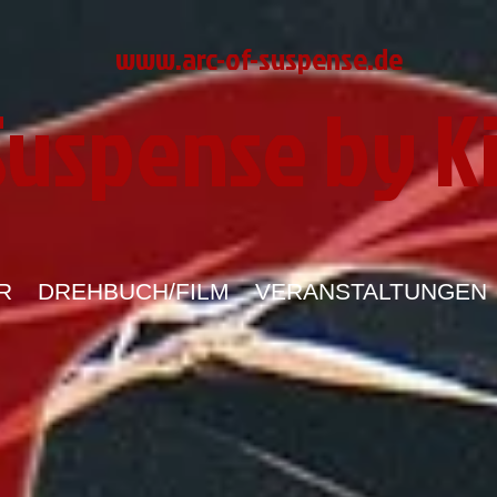
www.arc-of-suspense.de
 Suspense by K
R
DREHBUCH/FILM
VERANSTALTUNGEN