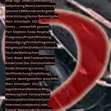
Rose sagt: DANKE
Unterhaltung
eise
Selfpulishing
News
Lesermeinung
ir
Sprecher
LBM
Rumänien
Angebot
Unterstützung
Humor
Bekanntgabe
Mein Schreibjahr 2023
Jimmy ... verzweifelt gesucht
Port Stephens Koala Hospital
Praegressus
Projekt
Mitteilung
Ankündigung
Print
Auftragsmord
Hörgenuss
Film
Drehbuch
Dystopie
G
YouTube
Weihnachten
Tiere dieser Welt
Testleser
Horror
Kinder
Leser
Das Dienstverhältnis
Kinder
Streaming
Literatur
 Wer
Veröffentlichung
Empfehlung
Spectra Spook
gestatten: Jessy
Hilfe
Mein Schreibjahr 2022
Jugendroman
Abenteuer
Blog
Verlosung
Dark Fantasy
Ebook
Buchexpedition
Hamster
Geist
Interview
Lovelybooks
Liebe
Pentref Mawre
video
Buchcover