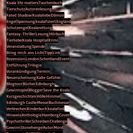
Koala life matters
Taschenbuch
Tierschutz
Autorenlesung
Fated Shadow
Koalaliebe
Dämon
Engel
Spannung
koalafiziert
England
Schutzengel
Koalarettung
Fantasy-Thriller
Lesung
Hörbuch
Tierliebe
Koala Hospital
Krimi
Veranstaltung
Spende
Bring mich ans Licht
Tipp
Link
Rezension
London
Schottland
Event
Entführung
Trilogie
paß
Vorankündigung
Termin
Neuerscheinung
Kalte Gefühle
Blogtour
Bücher
Edinburgh
Gewinnspiel
Blogger
Save the Koala
Kurzgeschichten
Hölle
Himmel
Edinburgh Castle
Messe
Buchmesse
Verbrechen
Kinderbuch
koalafied
G
Hinweis
Anthologie
Hamburg
Cover
Psychothriller
Schreiben
Challenge
Gewinn
Stonehenge
Autor
Mord