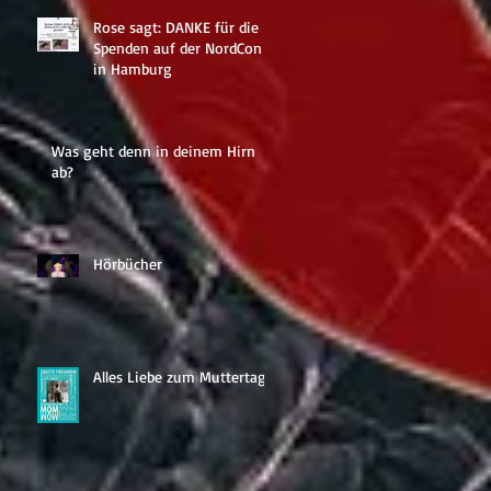
Rose sagt: DANKE für die
Spenden auf der NordCon
in Hamburg
Was geht denn in deinem Hirn
ab?
Hörbücher
s
Alles Liebe zum Muttertag!