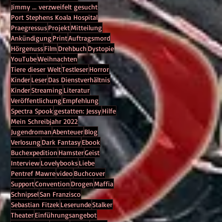
Jimmy ... verzweifelt gesucht
Port Stephens Koala Hospital
Praegressus
Projekt
Mitteilung
Ankündigung
Print
Auftragsmord
Hörgenuss
Film
Drehbuch
Dystopie
YouTube
Weihnachten
Tiere dieser Welt
Testleser
Horror
Kinder
Leser
Das Dienstverhältnis
Kinder
Streaming
Literatur
Veröffentlichung
Empfehlung
Spectra Spook
gestatten: Jessy
Hilfe
Mein Schreibjahr 2022
Jugendroman
Abenteuer
Blog
Verlosung
Dark Fantasy
Ebook
Buchexpedition
Hamster
Geist
Interview
Lovelybooks
Liebe
Pentref Mawre
video
Buchcover
Support
Convention
Drogen
Maffia
Schnipsel
San Franzisco
Sebastian Fitzek
Leserunde
Stalker
Theater
Einführungsangebot