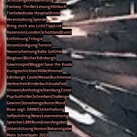
Fantasy-Thriller
Lesung
Hörbuch
Tierliebe
Koala Hospital
Krimi
Veranstaltung
Spende
Bring mich ans Licht
Tipp
Link
Rezension
London
Schottland
Event
Entführung
Trilogie
Vorankündigung
Termin
Neuerscheinung
Kalte Gefühle
Blogtour
Bücher
Edinburgh
Gewinnspiel
Blogger
Save the Koala
Kurzgeschichten
Hölle
Himmel
Edinburgh Castle
Messe
Buchmesse
Verbrechen
Kinderbuch
koalafied
Hinweis
Anthologie
Hamburg
Cover
Psychothriller
Schreiben
Challenge
Gewinn
Stonehenge
Autor
Mord
Rose sagt: DANKE
Unterhaltung
Selfpulishing
News
Lesermeinung
Sprecher
LBM
Rumänien
Angebot
Unterstützung
Humor
Bekanntgabe
Mein Schreibjahr 2023