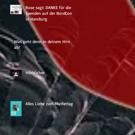
Rose sagt: DANKE für die
Spenden auf der NordCon
in Hamburg
ch
Was geht denn in deinem Hirn
ab?
Hörbücher
eits
Alles Liebe zum Muttertag!