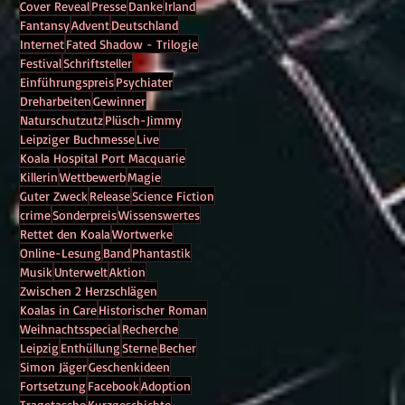
Cover Reveal
Presse
Danke
Irland
Fantansy
Advent
Deutschland
Internet
Fated Shadow - Trilogie
Festival
Schriftsteller
Einführungspreis
Psychiater
Dreharbeiten
Gewinner
Naturschutzutz
Plüsch-Jimmy
Leipziger Buchmesse
Live
Koala Hospital Port Macquarie
Killerin
Wettbewerb
Magie
Guter Zweck
Release
Science Fiction
crime
Sonderpreis
Wissenswertes
Rettet den Koala
Wortwerke
Online-Lesung
Band
Phantastik
Musik
Unterwelt
Aktion
Zwischen 2 Herzschlägen
Koalas in Care
Historischer Roman
Weihnachtsspecial
Recherche
Leipzig
Enthüllung
Sterne
Becher
Simon Jäger
Geschenkideen
Fortsetzung
Facebook
Adoption
Tragetasche
Kurzgeschichte