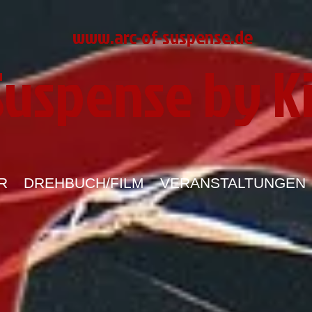
www.arc-of-suspense.de
 Suspense by K
R
DREHBUCH/FILM
VERANSTALTUNGEN