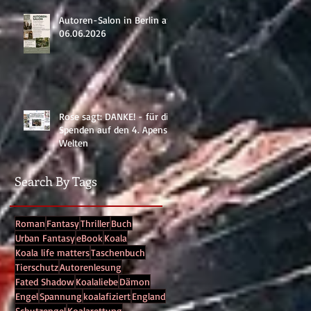
Autoren-Salon in Berlin am
06.06.2026
🎅
Rose sagt: DANKE! - für die
Spenden auf den 4. Apenser
Welten
Search By Tags
op
Roman
Fantasy
Thriller
Buch
Urban Fantasy
eBook
Koala
Koala life matters
Taschenbuch
Tierschutz
Autorenlesung
Fated Shadow
Koalaliebe
Dämon
Engel
Spannung
koalafiziert
England
Schutzengel
Koalarettung