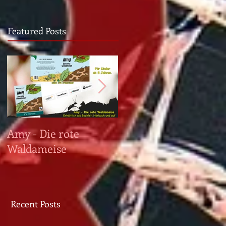
Featured Posts
tel
ung,
Amy - Die rote
PRAEGRESSUS ist da!
Waldameise
n
Recent Posts