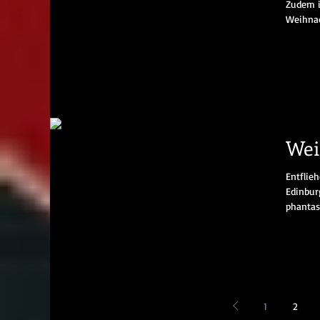
Zudem i
Weihnac
Wei
Entflie
Edinbur
1
2