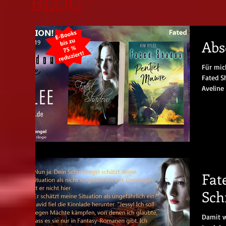
BLOG
Abs
Für mic
Fated S
Aveline 
Fat
Sch
Damit w