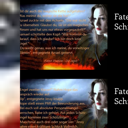
Fat
Sch
Fat
Sch