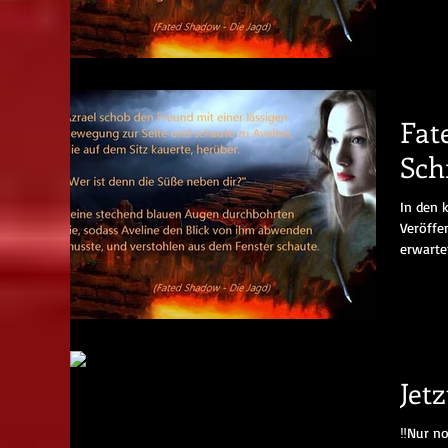
Fat
Sch
In den 
Veröffent
erwartet
Jetz
‼️Nur n