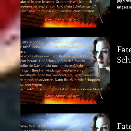
Jagd de
angelan
Fat
Sch
Fat