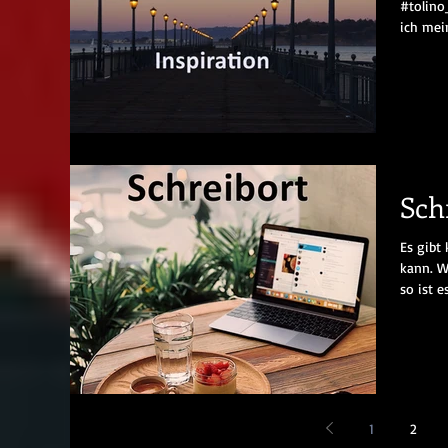
#tolino
ich mei
Sch
Es gibt
kann. W
so ist e
1
2