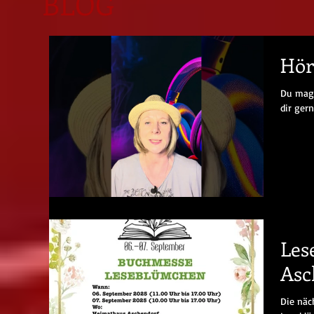
BLOG
Hör
Du mags
dir ger
Les
Asc
Die näc