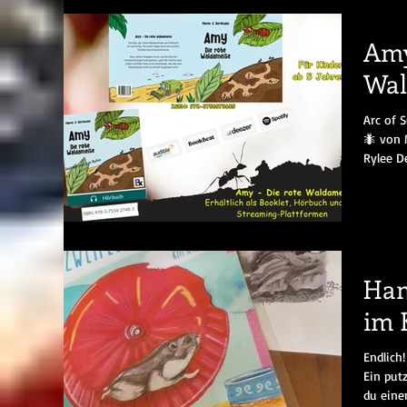
Amy
Wal
Arc of 
🐜 von 
Rylee D
Ham
im
Endlich!
Ein put
du eine