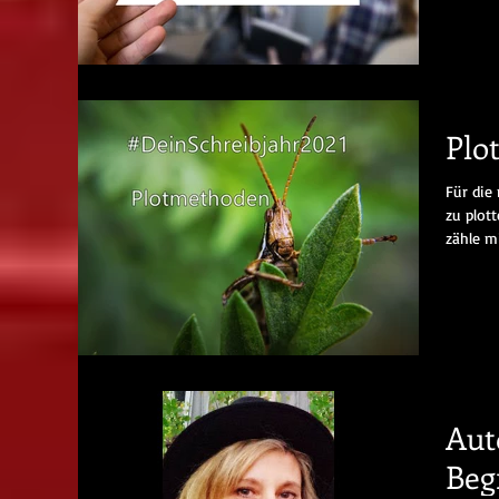
Plo
Für die
zu plott
zähle mi
Aut
Beg