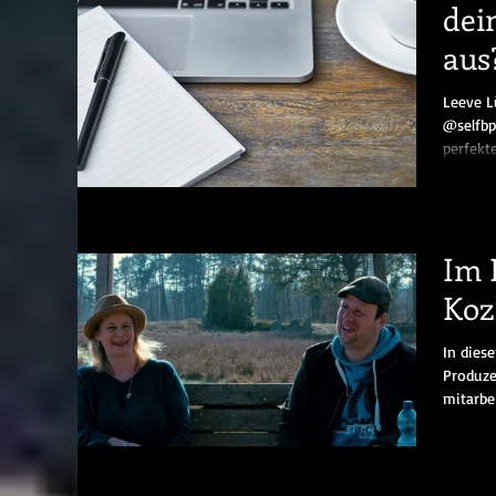
dei
aus
Leeve L
@selfbp
perfekte
Im 
Koz
In dies
Produze
mitarbei