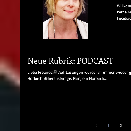
Willkom
keine M
Faceboo
Neue Rubrik: PODCAST
Liebe Freunde!🤗 Auf Lesungen wurde ich immer wieder g
Hörbuch 👄herausbringe. Nun, ein Hörbuch...
1
2