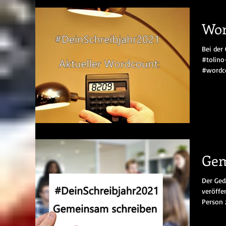
Wor
Bei der
#tolino
#wordco
Gem
Der Ged
veröffen
Person 