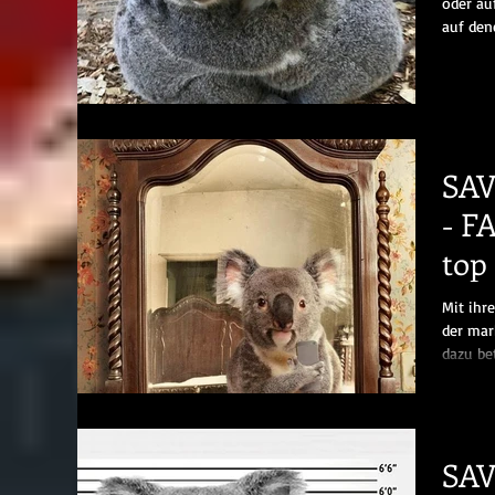
oder au
auf den
SA
- F
top
Mit ihr
der mar
dazu bet
SA