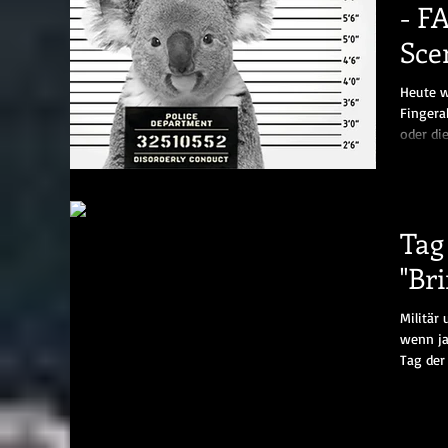
- F
Sce
Heute wir
Fingera
oder die
Tag
"Br
Militär
wenn ja
Tag der 