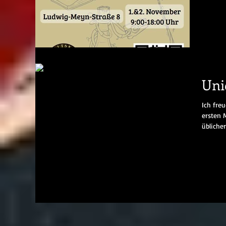
Unic
Ich fre
ersten M
üblicher