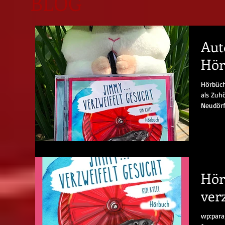
BLOG
Aut
Hör
Hörbüch
als Zuh
Neudörf
Hör
ver
wp:para