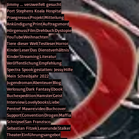
Jimmy ... verzweifelt gesucht
Port Stephens Koala Hospital
Praegressus
Projekt
Mitteilung
Ankündigung
Print
Auftragsmord
Hörgenuss
Film
Drehbuch
Dystopie
YouTube
Weihnachten
Tiere dieser Welt
Testleser
Horror
Kinder
Leser
Das Dienstverhältnis
Kinder
Streaming
Literatur
Veröffentlichung
Empfehlung
Spectra Spook
gestatten: Jessy
Hilfe
Mein Schreibjahr 2022
Jugendroman
Abenteuer
Blog
Verlosung
Dark Fantasy
Ebook
Buchexpedition
Hamster
Geist
Interview
Lovelybooks
Liebe
Pentref Mawre
video
Buchcover
Support
Convention
Drogen
Maffia
Schnipsel
San Franzisco
Sebastian Fitzek
Leserunde
Stalker
Theater
Einführungsangebot