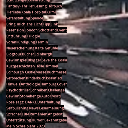
Fantasy-Thriller
Lesung
Hörbuch
Tierliebe
Koala Hospital
Krimi
Veranstaltung
Spende
Bring mich ans Licht
Tipp
Link
Rezension
London
Schottland
Event
Entführung
Trilogie
Vorankündigung
Termin
Neuerscheinung
Kalte Gefühle
Blogtour
Bücher
Edinburgh
Gewinnspiel
Blogger
Save the Koala
Kurzgeschichten
Hölle
Himmel
Edinburgh Castle
Messe
Buchmesse
Verbrechen
Kinderbuch
koalafied
Hinweis
Anthologie
Hamburg
Cover
Psychothriller
Schreiben
Challenge
Gewinn
Stonehenge
Autor
Mord
Rose sagt: DANKE
Unterhaltung
Selfpulishing
News
Lesermeinung
Sprecher
LBM
Rumänien
Angebot
Unterstützung
Humor
Bekanntgabe
Mein Schreibjahr 2023