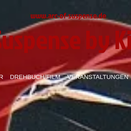
www.arc-of-suspense.de
 Suspense by K
R
DREHBUCH/FILM
VERANSTALTUNGEN