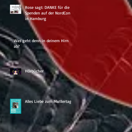
Rose sagt: DANKE für die
Spenden auf der NordCon
in Hamburg
Was geht denn in deinem Hirn
ab?
Hörbücher
Alles Liebe zum Muttertag!