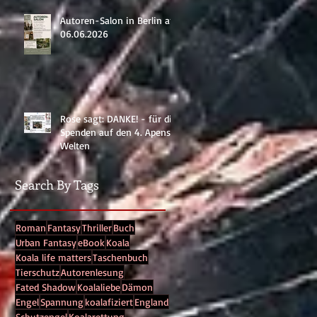
Autoren-Salon in Berlin am
06.06.2026
Rose sagt: DANKE! - für die
Spenden auf den 4. Apenser
Welten
Search By Tags
Roman
Fantasy
Thriller
Buch
Urban Fantasy
eBook
Koala
Koala life matters
Taschenbuch
Tierschutz
Autorenlesung
Fated Shadow
Koalaliebe
Dämon
Engel
Spannung
koalafiziert
England
Schutzengel
Koalarettung