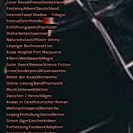
Cover Reveal
Presse
Danke
Irland
Fantansy
Advent
Deutschland
Internet
Fated Shadow - Trilogie
Festival
Schriftsteller
Einführungspreis
Psychiater
Dreharbeiten
Gewinner
Naturschutzutz
Plüsch-Jimmy
Leipziger Buchmesse
Live
Koala Hospital Port Macquarie
Killerin
Wettbewerb
Magie
Guter Zweck
Release
Science Fiction
crime
Sonderpreis
Wissenswertes
Rettet den Koala
Wortwerke
Online-Lesung
Band
Phantastik
Musik
Unterwelt
Aktion
Zwischen 2 Herzschlägen
Koalas in Care
Historischer Roman
Weihnachtsspecial
Recherche
Leipzig
Enthüllung
Sterne
Becher
Simon Jäger
Geschenkideen
Fortsetzung
Facebook
Adoption
Tragetasche
Kurzgeschichte