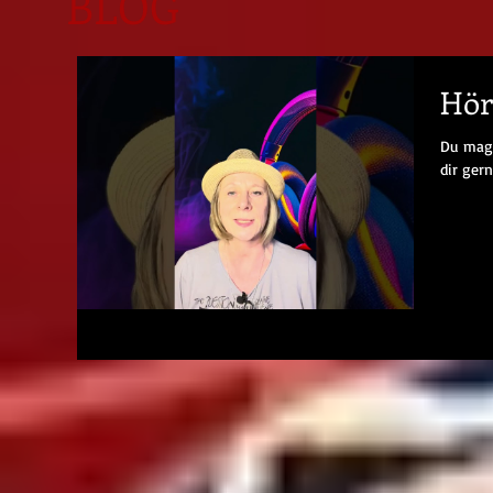
BLOG
Hör
Du mags
dir ger